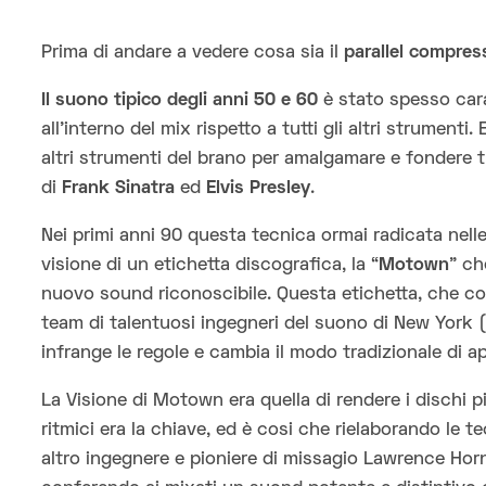
Prima di andare a vedere cosa sia il
parallel compres
Il suono tipico degli anni 50 e 60
è stato spesso cara
all’interno del mix rispetto a tutti gli altri strumenti
altri strumenti del brano per amalgamare e fondere tu
di
Frank Sinatra
ed
Elvis Presley
.
Nei primi anni 90 questa tecnica ormai radicata nelle
visione di un etichetta discografica, la “
Motown
” ch
nuovo sound riconoscibile. Questa etichetta, che c
team di talentuosi ingegneri del suono di New York (t
infrange le regole e cambia il modo tradizionale di ap
La Visione di Motown era quella di rendere i dischi più
ritmici era la chiave, ed è cosi che rielaborando le 
altro ingegnere e pioniere di missagio Lawrence Horn,