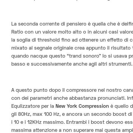
La seconda corrente di pensiero è quella che è deifi
Ratio con un valore molto alto o in alcuni casi valor
la soglia di threshold fino ad ottenere un effetto di
mixato al segnale originale crea appunto il risultat
quando nacque questo “trand sonoro” lo si usava prin
basso e successivamente anche agli altri strumenti.
A questo punto dopo il compressore nel nostro cana
con dei parametri anche abbastanza pronunciati. Infa
Equlizzatore per la
New York Compression
è quello d
gli 80Hz, max 100 Hz, e ancora un secondo boost di t
i 10 e i 12KHz massimo. Entrambi i boost devono ess
massima attenzione a non superare mai questa ampi