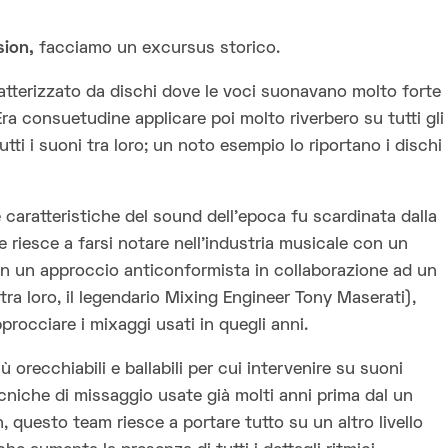
sion,
facciamo un excursus storico.
tterizzato da dischi dove le voci suonavano molto forte
. Era consuetudine applicare poi molto riverbero su tutti gli
tti i suoni tra loro; un noto esempio lo riportano i dischi
 caratteristiche del sound dell’epoca fu scardinata dalla
e riesce a farsi notare nell’industria musicale con un
on un approccio anticonformista in collaborazione ad un
ra loro, il legendario Mixing Engineer Tony Maserati),
procciare i mixaggi usati in quegli anni.
 orecchiabili e ballabili per cui intervenire su suoni
tecniche di missaggio usate già molti anni prima dal un
 questo team riesce a portare tutto su un altro livello