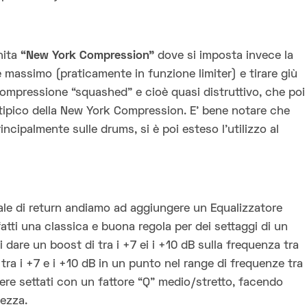
nita
“New York Compression”
dove si imposta invece la
e massimo (praticamente in funzione limiter) e tirare giù
 compressione “squashed” e cioè quasi distruttivo, che poi
o tipico della New York Compression. E’ bene notare che
cipalmente sulle drums, si è poi esteso l’utilizzo al
le di return andiamo ad aggiungere un Equalizzatore
tti una classica e buona regola per dei settaggi di un
i dare un boost di tra i +7 ei i +10 dB sulla frequenza tra
ra i +7 e i +10 dB in un punto nel range di frequenze tra
ere settati con un fattore “Q” medio/stretto, facendo
ezza.