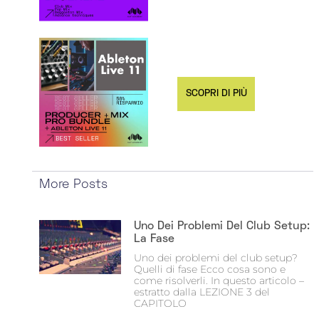
SCOPRI DI PIÙ
More Posts
Uno Dei Problemi Del Club Setup:
La Fase
Uno dei problemi del club setup?
Quelli di fase Ecco cosa sono e
come risolverli. In questo articolo –
estratto dalla LEZIONE 3 del
CAPITOLO