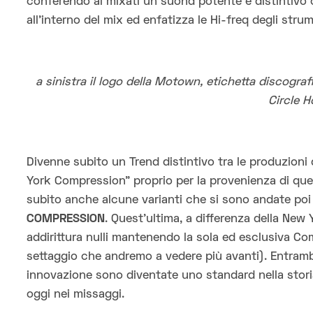
conferendo ai mixati un suond potente e distintivo ch
all’interno del mix ed enfatizza le Hi-freq degli strum
a sinistra il logo della Motown, etichetta discogra
Circle 
Divenne subito un Trend distintivo tra le produzioni
York Compression” proprio per la provenienza di ques
subito anche alcune varianti che si sono andate po
COMPRESSION
. Quest’ultima, a differenza della New 
addirittura nulli mantenendo la sola ed esclusiva Co
settaggio che andremo a vedere più avanti). Entramb
innovazione sono diventate uno standard nella storia
oggi nei missaggi.