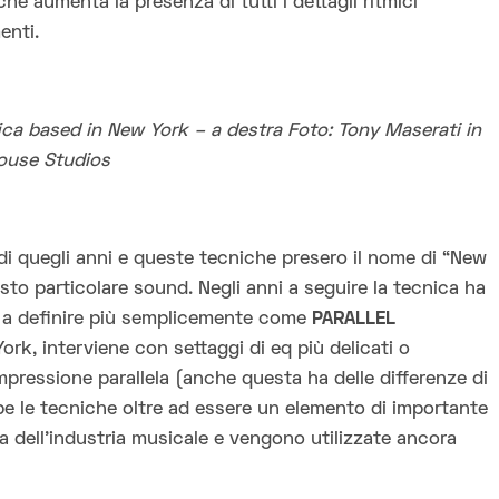
e aumenta la presenza di tutti i dettagli ritmici
enti.
fica based in New York – a destra Foto: Tony Maserati in
House Studios
 di quegli anni e queste tecniche presero il nome di “New
to particolare sound. Negli anni a seguire la tecnica ha
i a definire più semplicemente come
PARALLEL
York, interviene con settaggi di eq più delicati o
mpressione parallela (anche questa ha delle differenze di
e le tecniche oltre ad essere un elemento di importante
 dell’industria musicale e vengono utilizzate ancora